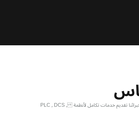
ياس
لا احد يفهم ذلك افضل منا . نحن ملتزمون بحلول تضمن نتائج دقيقة وعائد مجدي وقابل للقياس على الاستثمار (ROI ) . يمكن لخبرائنا تقديم خدمات تكامل لأنظمة PLC , DCS ,