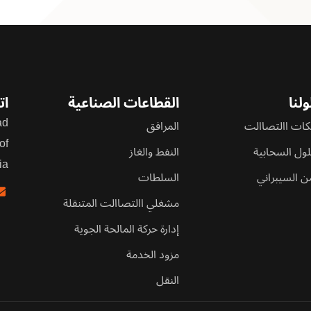
لنا
القطاعات الصناعية
ات
d,
ات االتصاالت
المرافق
of
لول السحابية
النفط والغاز
ia
من السيبراني
السلطات
مشغلي االتصاالت المتنقلة
إدارة حركة المالحة الجوية
مزود الخدمة
النقل