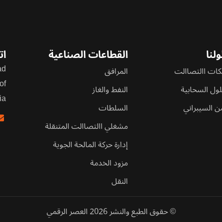
لنا
القطاعات الصناعية
ات
d,
ات االتصاالت
المرافق
of
لول السحابية
النفط والغاز
ia
من السيبراني
السلطات
مشغلي االتصاالت المتنقلة
إدارة حركة المالحة الجوية
مزود الخدمة
النقل
© حقوق الطبع والنشر 2026 العصر الرقمي