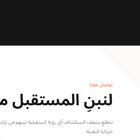
تواصل معنا
لنبنِ المستقبل معً
نتطلع بشفف الستكشاف أي رؤية كستقبلية تسهم في ترك 
خبراتنا التقنية.